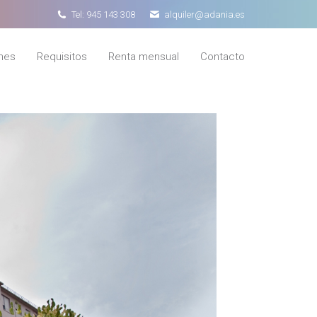
Tel: 945 143 308
alquiler@adania.es
nes
Requisitos
Renta mensual
Contacto