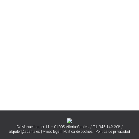
Zabalgana
C/ Manuel Iradier 11 – 01005 Vitoria-Gasteiz /
Tel: 945 143 308 /
alquiler@adania.es
|
Aviso legal
|
Política de cookies
|
Política de privacidad