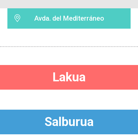
Avda. del Mediterráneo
Lakua
Salburua